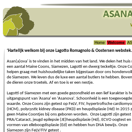
Home
Welcome
AS
‘Hartelijk welkom bij onze Lagotto Romagnolo & Oostersen webstek.
Asan(a)ova’ is te vinden in het midden van het land. We delen het huis
een aantal Maine Coons, Siamezen, Lagotti en dwerg teckeltje. Onze C
helpen graag met huishoudelijke taken bijgestaan door ons hondenvol
de Siamezen. We leven dus de luxe een aantal butlers te hebben. Bovena
de dieren onze troetels. Af en toe is er een nestje.
Lagotti of Siamezen met een goede gezondheid en een lief karakter is h
uitgangspunt van ’Asana' en 'Asanova'. Schoonheid is een toegevoegde
waarde. Onze Coons zijn getest op FeLV, FIV, hypertrofische cardiomy
(HCM), polycystic kidney disease (PKD) en heupdisplasie (Hd) In 2015 z
geen Maine Coontjes bij ons geboren worden. Onze Lagotti zijn getest
PRA/Cataract, jeugd epilepsie (JE)heupdisplasie (Hd)
, ECVO oogtest
en
vormen van elleboogdisplasie (Ed) en hebben hun DNA bewijs. Onze
Siamezen zijn FeLV/FIV getest .